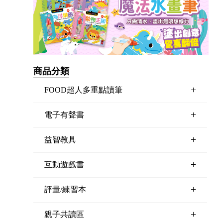
商品分類
+
FOOD超人多重點讀筆
+
電子有聲書
+
益智教具
+
互動遊戲書
+
評量/練習本
+
親子共讀區