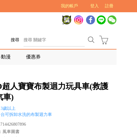
我的帳戶
登入
註冊
搜尋
多動漫
優惠券
OD超人寶寶布製迴力玩具車(救護
車)
3歲以上
一台可拆卸水洗的布製迴力車
14426807896
：風車圖書