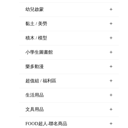
+
幼兒啟蒙
+
黏土 / 美勞
+
積木 / 模型
+
小學生圖書館
+
樂多動漫
+
超值組 / 福利區
+
生活用品
+
文具用品
+
FOOD超人-聯名商品