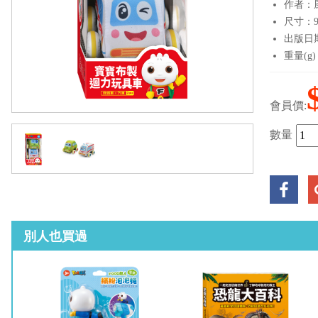
作者：
尺寸：9.
出版日期：
重量(g)
會員價:
數量
別人也買過