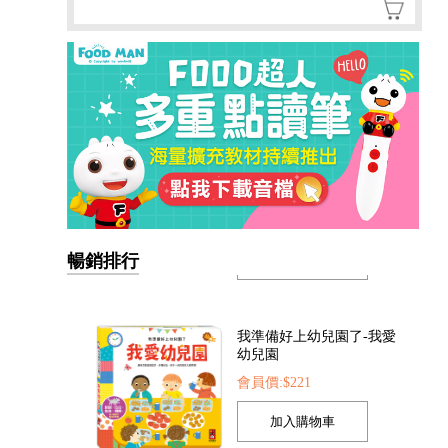
暢銷排行
我準備好上幼兒園了-我愛
幼兒園
會員價:$221