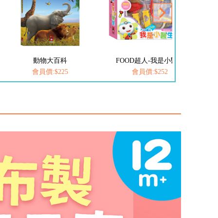
FOOD超人-我是小醫生
愛思考的小小孩(全套8冊)
會員價:$252
會員價:$537