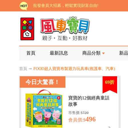
批發會員大招募，輕鬆實現財富自由!
如需更改或重開發票 需在訂單成立三天內通知客服 
老師您好!!幼教會員火熱招募中~
海外購物免煩惱！點我查看『海外購物流程說明』
家長樂了!「風車書版集團暨FOOD超人企業總部」目
首頁
最新訊息
商品分類
新
批發會員大招募，輕鬆實現財富自由!
首頁
➙
FOOD超人寶寶布製迴力玩具車(救護車、汽車)
如需更改或重開發票 需在訂單成立三天內通知客服 
今日大驚喜！
69折
老師您好!!幼教會員火熱招募中~
海外購物免煩惱！點我查看『海外購物流程說明』
寶寶的12個經典童話
故事
市售價:$
720
496
會員價:$