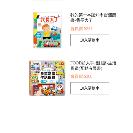
我的第一本認知學習翻翻
書-我長大了
會員價:$221
索點讀筆
FOOD超人夢幻泡泡槍
FOOD超人繽紛泡泡
22
會員價:$205
會員價:$205
FOOD超人手指點讀-生活
圖鑑(互動有聲書)
會員價:$300
孩子的第一套認知拼圖-動
物王國
會員價:$221