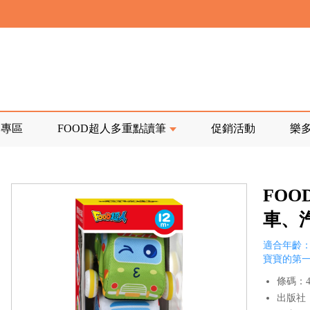
寄回發票需附上回郵郵票
前正興建中!
品專區
FOOD超人多重點讀筆
促銷活動
樂
寄回發票需附上回郵郵票
FO
車、汽
適合年齡：
寶寶的第
條碼：47
出版社