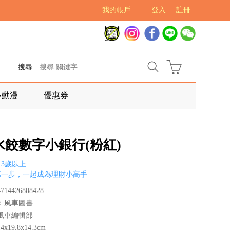
我的帳戶
登入
註冊
搜尋
多動漫
優惠券
水餃數字小銀行(粉紅)
3歲以上
第一步，一起成為理財小高手
14426808428
：風車圖書
風車編輯部
x19.8x14.3cm