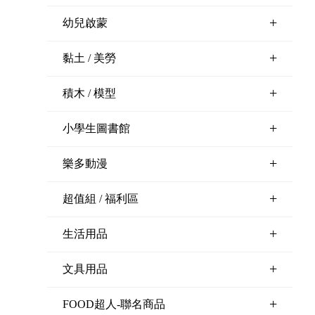
+
幼兒啟蒙
+
黏土 / 美勞
+
積木 / 模型
+
小學生圖書館
+
樂多動漫
+
超值組 / 福利區
+
生活用品
+
文具用品
+
FOOD超人-聯名商品