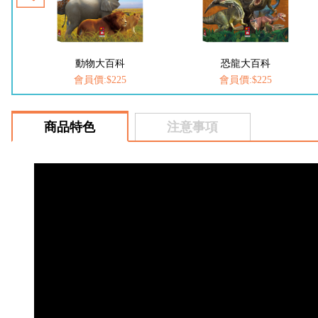
百科
恐龍大百科
FOOD超人-我是小
225
會員價:$225
會員價:$252
商品特色
注意事項