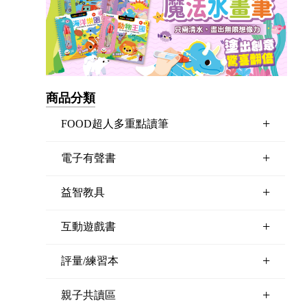
商品分類
+
FOOD超人多重點讀筆
+
電子有聲書
+
益智教具
+
互動遊戲書
+
評量/練習本
+
親子共讀區