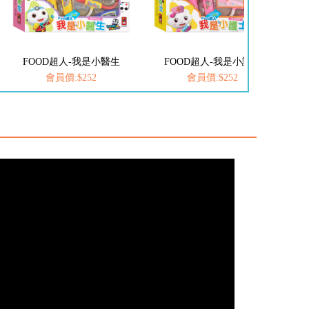
醫生
FOOD超人-我是小護士
愛思考的小小孩(全套8冊)
會員價:$252
會員價:$537