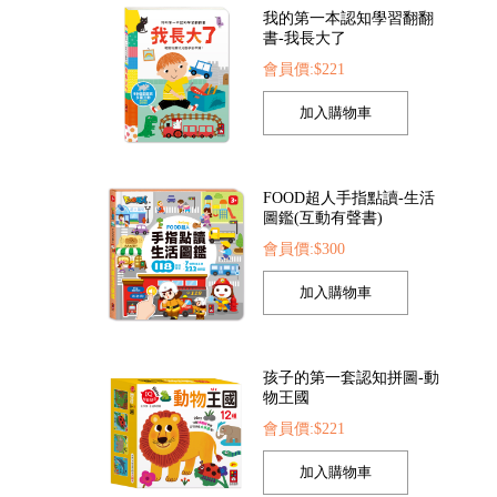
FOOD超人手指點讀-生活
圖鑑(互動有聲書)
會員價:$300
D超人繽紛泡泡槍
FOOD超人夢幻泡泡槍
動物大
員價:$205
會員價:$205
會員價:$
孩子的第一套認知拼圖-動
物王國
會員價:$221