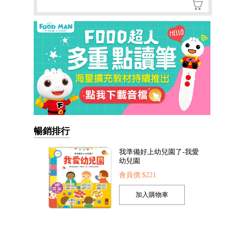
我準備好上幼兒園了-我愛
幼兒園
會員價:$221
暢銷排行
我的第一本認知學習翻翻
書-我長大了
會員價:$221