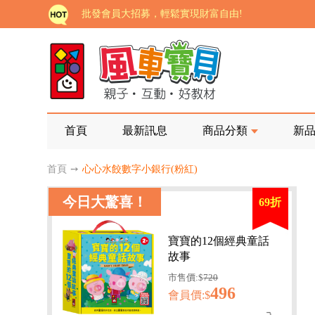
如需更改或重開發票 需在訂單成立三天內通知客服 
老師您好!!幼教會員火熱招募中~
海外購物免煩惱！點我查看『海外購物流程說明』
家長樂了!「風車書版集團暨FOOD超人企業總部」目
批發會員大招募，輕鬆實現財富自由!
首頁
最新訊息
商品分類
新
如需更改或重開發票 需在訂單成立三天內通知客服 
首頁
➙
心心水餃數字小銀行(粉紅)
老師您好!!幼教會員火熱招募中~
今日大驚喜！
69折
海外購物免煩惱！點我查看『海外購物流程說明』
寶寶的12個經典童話
故事
市售價:$
720
496
會員價:$