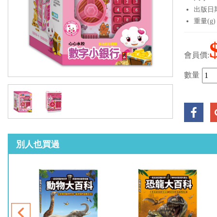
出版日期：
重量(g)
會員價:
數量
別人也買過