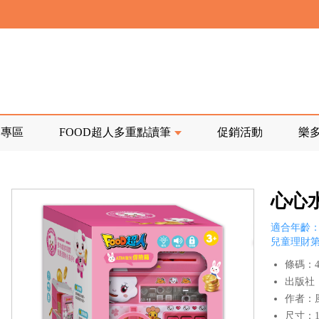
寄回發票需附上回郵郵票
前正興建中!
品專區
FOOD超人多重點讀筆
促銷活動
樂
寄回發票需附上回郵郵票
心心
適合年齡：
兒童理財
條碼：47
出版社
作者：
尺寸：14