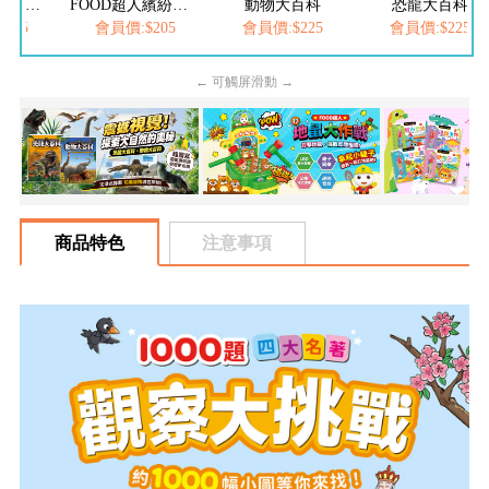
FOOD超人夢幻泡泡槍
FOOD超人繽紛泡泡槍
動物大百科
恐龍大百科
205
會員價:$205
會員價:$225
會員價:$225
← 可觸屏滑動 →
商品特色
注意事項