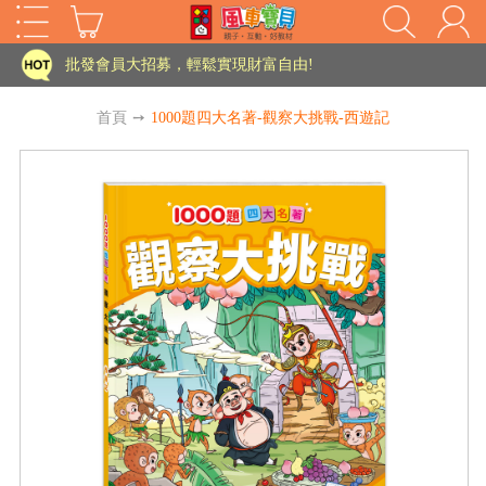
家長樂了!「風車書版集團暨FOOD超人企業總部」目前正興建中!
批發會員大招募，輕鬆實現財富自由!
如需更改或重開發票 需在訂單成立三天內通知客服 寄回發票需附上回郵郵票
首頁
➙
1000題四大名著-觀察大挑戰-西遊記
老師您好!!幼教會員火熱招募中~
海外購物免煩惱！點我查看『海外購物流程說明』
家長樂了!「風車書版集團暨FOOD超人企業總部」目前正興建中!
批發會員大招募，輕鬆實現財富自由!
HOT
如需更改或重開發票 需在訂單成立三天內通知客服 寄回發票需附上回郵郵票
老師您好!!幼教會員火熱招募中~
海外購物免煩惱！點我查看『海外購物流程說明』