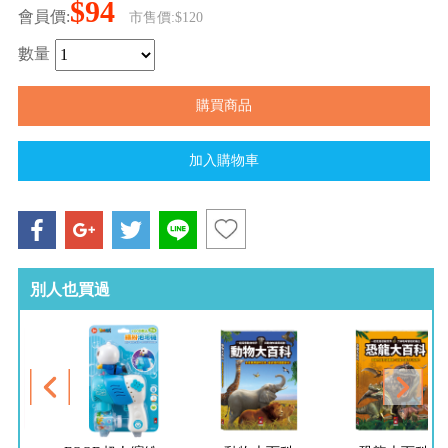
$94
會員價:
市售價:$120
數量
別人也買過