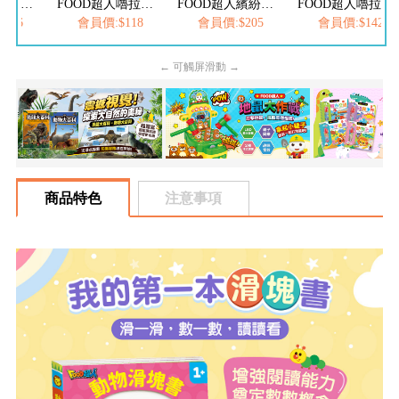
FOOD超人嚕拉拉時間-夜市撈魚趣
FOOD超人嚕拉拉時間-小熊洗澎澎
FOOD超人繽紛泡泡槍
FOOD超人嚕拉拉時間-章魚遊樂園
126
會員價:$118
會員價:$205
會員價:$142
← 可觸屏滑動 →
商品特色
注意事項