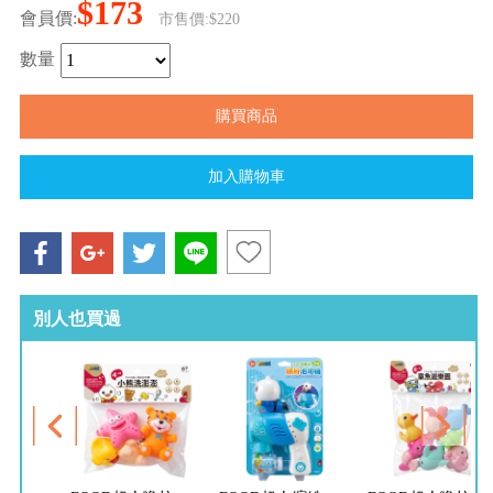
$173
會員價:
市售價:$220
數量
別人也買過