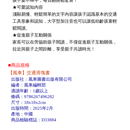
孩子愛不釋手，每頁翻開都驚喜！
★可愛認知內容
淺顯易懂、輕鬆簡單的文字內容讓孩子認識基本的交通
工具形象和認知，大字型加注音也可以讓低幼齡孩童輕
鬆閱讀。
★促進親子互動關係
家長可以在旁協助孩子閱讀，不僅促進親子互動關係，
拉近與親子之間距離，享受親子共讀時光！
■商品規格
【風車】交通滑塊書
出版社：風車圖書出版有限公司
編者：風車編輯部
適讀年齡：1歲以上
條碼：9786267496282
尺寸：18x18x2cm
出版時間：2025年2月
產地：中國
商品檢驗標誌：D33884