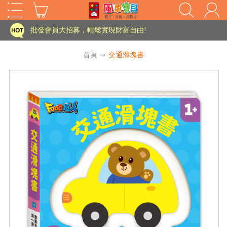
家長樂了!「風車書版集團暨FOOD超人企業總部」目前正興建中!
批發會員大招募，輕鬆實現財富自由!
如需更改或重開發票 需在訂單成立三天內通知客服 寄回發票需附上回郵郵票
首頁
➙
交通滑塊書
老師您好!!幼教會員火熱招募中~
海外購物免煩惱！點我查看『海外購物流程說明』
家長樂了!「風車書版集團暨FOOD超人企業總部」目前正興建中!
批發會員大招募，輕鬆實現財富自由!
HOT
如需更改或重開發票 需在訂單成立三天內通知客服 寄回發票需附上回郵郵票
老師您好!!幼教會員火熱招募中~
海外購物免煩惱！點我查看『海外購物流程說明』