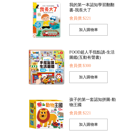
FOOD超人手指點讀-生活
圖鑑(互動有聲書)
會員價:$300
書-有趣農場
愛思考的小小孩(全套8冊)
幼兒趣味探索翻翻書-逛
29
會員價:$537
會員價:$329
孩子的第一套認知拼圖-動
物王國
會員價:$221