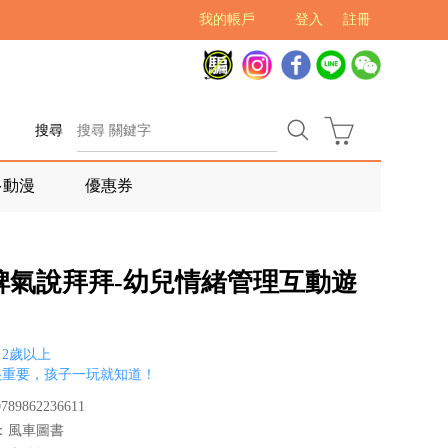
我的帳戶
登入
註冊
搜尋
多動漫
優惠券
脾氣說拜拜-幼兒情緒管理互動遊
2歲以上
很重要，孩子一玩就知道！
89862236611
：風車圖書