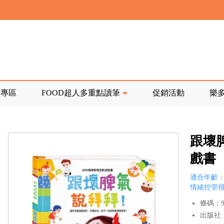
寄回發票需附上回郵郵票
前正興建中!
品專區
FOOD超人多重點讀筆
促銷活動
樂
寄回發票需附上回郵郵票
跟壞
戲書
適合年齡：
情緒控管
條碼：97
出版社