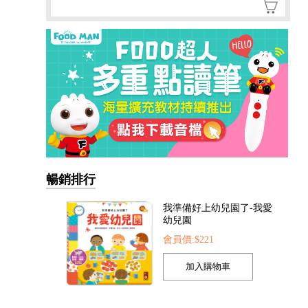
我準備好上幼兒園了-我愛
幼兒園
會員價:$221
暢銷排行
我的第一本認知學習翻翻
書-我長大了
會員價:$221