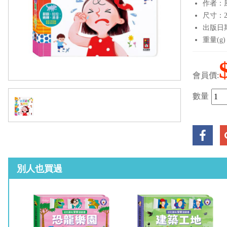
作者：
尺寸：25
出版日期：
重量(g)
會員價:
數量
別人也買過