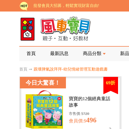
如需更改或重開發票 需在訂單成立三天內通知客服 
老師您好!!幼教會員火熱招募中~
海外購物免煩惱！點我查看『海外購物流程說明』
家長樂了!「風車書版集團暨FOOD超人企業總部」目
批發會員大招募，輕鬆實現財富自由!
首頁
最新訊息
商品分類
新
如需更改或重開發票 需在訂單成立三天內通知客服 
首頁
➙
跟壞脾氣說拜拜-幼兒情緒管理互動遊戲書
老師您好!!幼教會員火熱招募中~
今日大驚喜！
69折
海外購物免煩惱！點我查看『海外購物流程說明』
寶寶的12個經典童話
故事
市售價:$
720
496
會員價:$