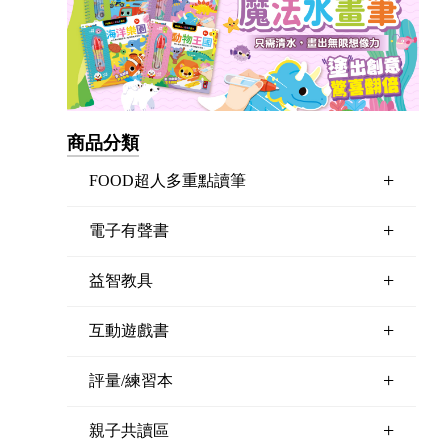
商品分類
+
FOOD超人多重點讀筆
+
電子有聲書
+
益智教具
+
互動遊戲書
+
評量/練習本
+
親子共讀區