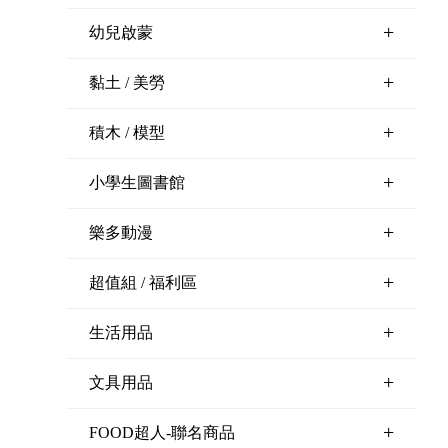
+
幼兒啟蒙
+
黏土 / 美勞
+
積木 / 模型
+
小學生圖書館
+
樂多動漫
+
超值組 / 福利區
+
生活用品
+
文具用品
+
FOOD超人-聯名商品