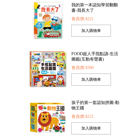
我的第一本認知學習翻翻
書-我長大了
會員價:$221
FOOD超人手指點讀-生活
圖鑑(互動有聲書)
會員價:$300
孩子的第一套認知拼圖-動
物王國
會員價:$221