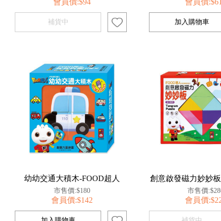
會員價:$94
會員價:$6
幼幼交通大積木-FOOD超人
創意啟發磁力妙妙板-
市售價:$180
市售價:$28
會員價:$142
會員價:$2