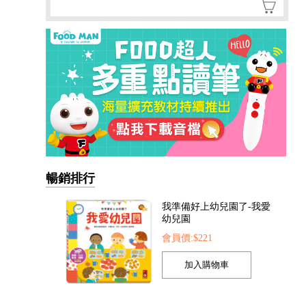
暢銷排行
我準備好上幼兒園了-我愛
幼兒園
會員價:$221