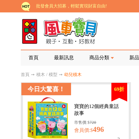
批發會員大招募，輕鬆實現財富自由!
如需更改或重開發票 需在訂單成立三天內通知客服 
老師您好!!幼教會員火熱招募中~
海外購物免煩惱！點我查看『海外購物流程說明』
家長樂了!「風車書版集團暨FOOD超人企業總部」目
首頁
最新訊息
商品分類
新
批發會員大招募，輕鬆實現財富自由!
首頁
➙
積木 / 模型
➙
幼兒積木
如需更改或重開發票 需在訂單成立三天內通知客服 
今日大驚喜！
69折
老師您好!!幼教會員火熱招募中~
海外購物免煩惱！點我查看『海外購物流程說明』
寶寶的12個經典童話
故事
市售價:$
720
496
會員價:$