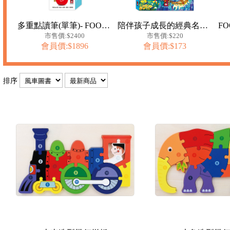
多重點讀筆(單筆)- FOOD超人
陪伴孩子成長的經典名著-安徒生童話
市售價:$2400
市售價:$220
會員價:$1896
會員價:$173
排序