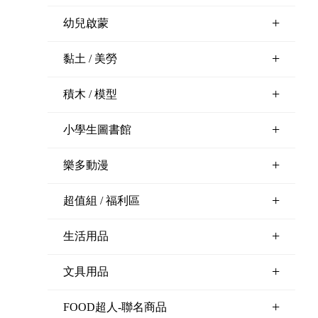
+
幼兒啟蒙
+
黏土 / 美勞
+
積木 / 模型
+
小學生圖書館
+
樂多動漫
+
超值組 / 福利區
+
生活用品
+
文具用品
+
FOOD超人-聯名商品