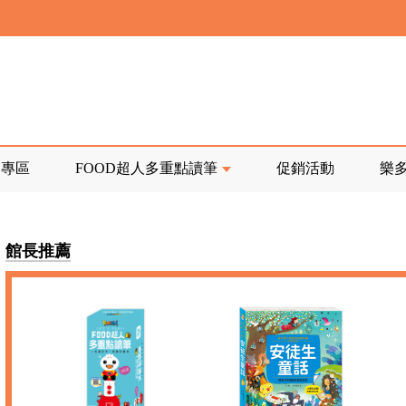
寄回發票需附上回郵郵票
前正興建中!
品專區
FOOD超人多重點讀筆
促銷活動
樂
寄回發票需附上回郵郵票
館長推薦