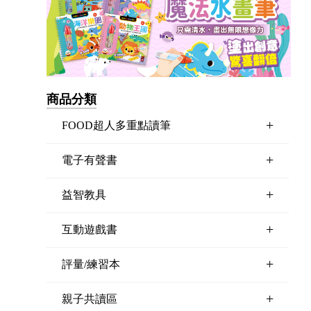
商品分類
+
FOOD超人多重點讀筆
+
電子有聲書
+
益智教具
+
互動遊戲書
+
評量/練習本
+
親子共讀區