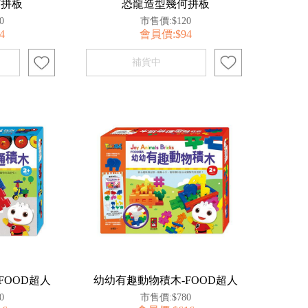
何拼板
恐龍造型幾何拼板
0
市售價:$120
4
會員價:$94
FOOD超人
幼幼有趣動物積木-FOOD超人
0
市售價:$780