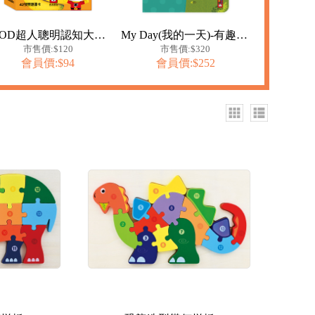
FOOD超人聰明認知大圖卡-美味蔬果*新版
My Day(我的一天)-有趣的英文
市售價:$120
市售價:$320
會員價:$94
會員價:$252