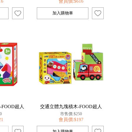
16
會員價:$616
FOOD超人
交通立體九塊積木-FOOD超人
0
市售價:$250
21
會員價:$197