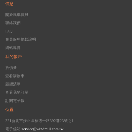
信息
關於風車寶貝
聯絡我們
FAQ
會員服務條款說明
網站導覽
我的帳戶
折價券
查看購物車
願望清單
查看我的訂單
訂閱電子報
位置
221新北市汐止區福德一路392巷23號之1
電子信箱:
service@windmill.com.tw