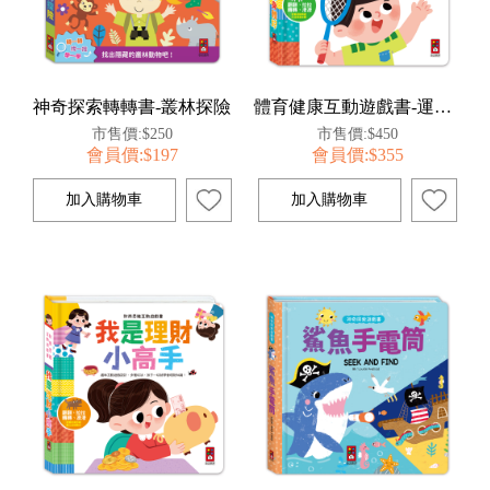
神奇探索轉轉書-叢林探險
體育健康互動遊戲書-運動健康身體好
市售價:$250
市售價:$450
會員價:$197
會員價:$355