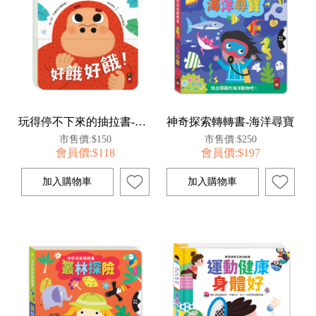
玩得停不下來的抽拉書-好餓好餓
神奇探索轉轉書-海洋尋寶
市售價:$150
市售價:$250
會員價:$118
會員價:$197