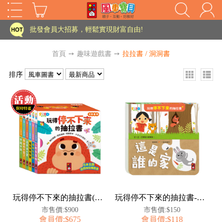
家長樂了!「風車書版集團暨FOOD超人企業總部」目前正興建中!
批發會員大招募，輕鬆實現財富自由!
如需更改或重開發票 需在訂單成立三天內通知客服 寄回發票需附上回郵郵票
首頁
➙
趣味遊戲書
➙
拉拉書 / 洞洞書
老師您好!!幼教會員火熱招募中~
排序
海外購物免煩惱！點我查看『海外購物流程說明』
家長樂了!「風車書版集團暨FOOD超人企業總部」目前正興建中!
批發會員大招募，輕鬆實現財富自由!
HOT
如需更改或重開發票 需在訂單成立三天內通知客服 寄回發票需附上回郵郵票
老師您好!!幼教會員火熱招募中~
海外購物免煩惱！點我查看『海外購物流程說明』
玩得停不下來的抽拉書(全套6冊)
玩得停不下來的抽拉書-這是誰的家
市售價:$900
市售價:$150
會員價:$675
會員價:$118