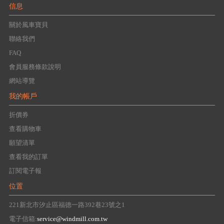
信息
關於風車寶貝
聯絡我們
FAQ
會員服務條款說明
網站導覽
我的帳戶
折價券
查看購物車
願望清單
查看我的訂單
訂閱電子報
位置
221新北市汐止區福德一路392巷23號之1
電子信箱:
service@windmill.com.tw