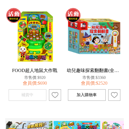
FOOD超人地鼠大作戰
幼兒趣味探索翻翻書(全套8冊科普知識版)
市售價:$920
市售價:$3360
會員價:$690
會員價:$2520