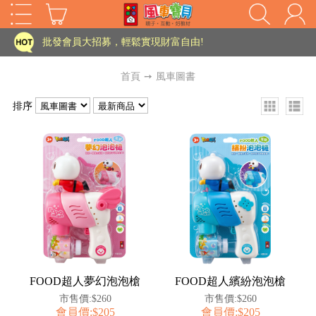
家長樂了!「風車書版集團暨FOOD超人企業總部」目前正興建中!
批發會員大招募，輕鬆實現財富自由!
如需更改或重開發票 需在訂單成立三天內通知客服 寄回發票需附上回郵郵票
首頁
➙
風車圖書
老師您好!!幼教會員火熱招募中~
排序
海外購物免煩惱！點我查看『海外購物流程說明』
家長樂了!「風車書版集團暨FOOD超人企業總部」目前正興建中!
批發會員大招募，輕鬆實現財富自由!
HOT
如需更改或重開發票 需在訂單成立三天內通知客服 寄回發票需附上回郵郵票
老師您好!!幼教會員火熱招募中~
海外購物免煩惱！點我查看『海外購物流程說明』
FOOD超人夢幻泡泡槍
FOOD超人繽紛泡泡槍
市售價:$260
市售價:$260
會員價:$205
會員價:$205