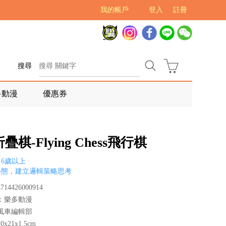
我的帳戶
登入
註冊
搜尋
多動漫
優惠券
疊棋-Flying Chess飛行棋
6歲以上
心態，建立邏輯策略思考
14426000914
：樂多動漫
風車編輯部
x21x1.5cm