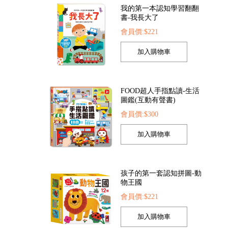
FOOD超人手指點讀-生活
圖鑑(互動有聲書)
會員價:$300
FOOD超人夢幻泡泡槍
FOOD超人繽紛泡泡槍
會員價:$205
會員價:$205
會
孩子的第一套認知拼圖-動
物王國
會員價:$221