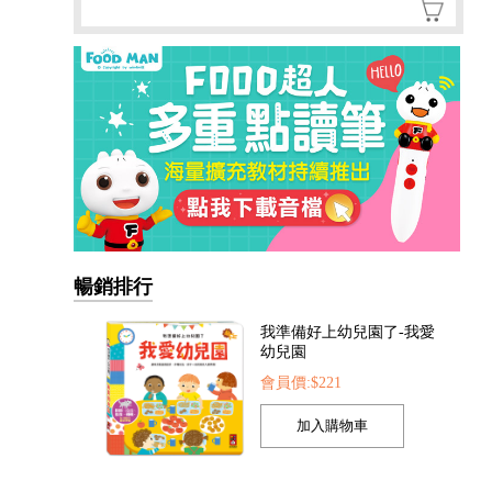
我準備好上幼兒園了-我愛
幼兒園
會員價:$221
暢銷排行
我的第一本認知學習翻翻
書-我長大了
會員價:$221