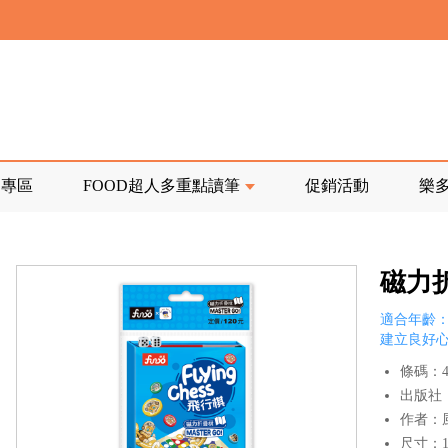
寄回發票需附上回郵郵票
前正興建中!
品專區
FOOD超人多重點讀筆
促銷活動
樂
寄回發票需附上回郵郵票
磁力折
適合年齡：
建立良好
條碼：47
出版社
作者：
尺寸：10