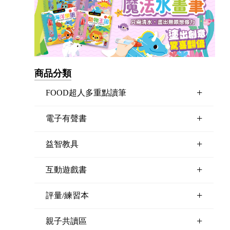
商品分類
+
FOOD超人多重點讀筆
+
電子有聲書
+
益智教具
+
互動遊戲書
+
評量/練習本
+
親子共讀區