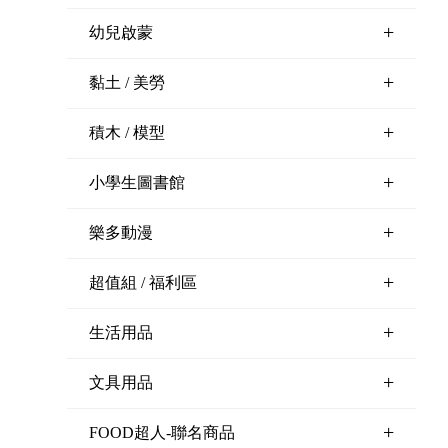
+
幼兒啟蒙
+
黏土 / 美勞
+
積木 / 模型
+
小學生圖書館
+
樂多動漫
+
超值組 / 福利區
+
生活用品
+
文具用品
+
FOOD超人-聯名商品