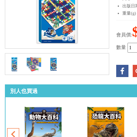
出版日期：
重量(g)
會員價:
數量
別人也買過