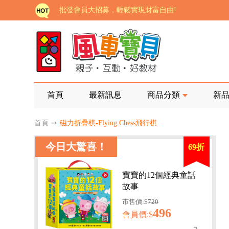
如需更改或重開發票 需在訂單成立三天內通知客服 
老師您好!!幼教會員火熱招募中~
海外購物免煩惱！點我查看『海外購物流程說明』
家長樂了!「風車書版集團暨FOOD超人企業總部」目
批發會員大招募，輕鬆實現財富自由!
首頁
最新訊息
商品分類
新
如需更改或重開發票 需在訂單成立三天內通知客服 
首頁
➙
磁力折疊棋-Flying Chess飛行棋
老師您好!!幼教會員火熱招募中~
今日大驚喜！
69折
海外購物免煩惱！點我查看『海外購物流程說明』
寶寶的12個經典童話
故事
市售價:$
720
496
會員價:$