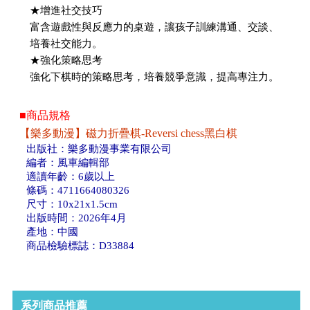
★增進社交技巧
富含遊戲性與反應力的桌遊，讓孩子訓練溝通、交談、
培養社交能力。
★強化策略思考
強化下棋時的策略思考，培養競爭意識，提高專注力。
■商品規格
【樂多動漫】磁力折疊棋-Reversi chess黑白棋
出版社：樂多動漫事業有限公司
編者：風車編輯部
適讀年齡：6歲以上
條碼：4711664080326
尺寸：10x21x1.5cm
出版時間：2026年4月
產地：中國
商品檢驗標誌：D33884
系列商品推薦