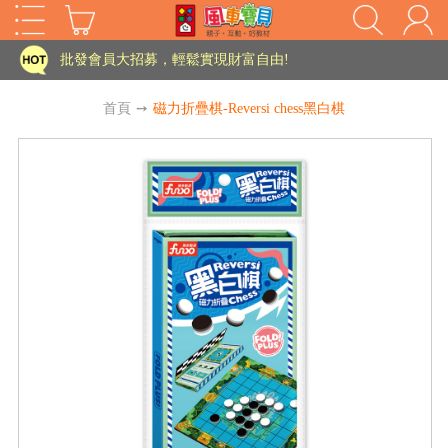
批發會員大招募，輕鬆實現財富自由!
如需更改或重開發票 需在訂單成立三天內通知客服 寄回發票需附上回郵郵票
老師您好!!幼教會員火熱招募中~
首頁
➙
磁力折疊棋-Reversi chess黑白棋
海外購物免煩惱！點我查看『海外購物流程說明』
家長樂了!「風車書版集團暨FOOD超人企業總部」目前正興建中!
批發會員大招募，輕鬆實現財富自由!
HOT
如需更改或重開發票 需在訂單成立三天內通知客服 寄回發票需附上回郵郵票
老師您好!!幼教會員火熱招募中~
海外購物免煩惱！點我查看『海外購物流程說明』