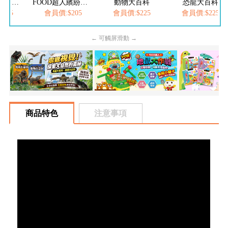
FOOD超人繽紛泡泡槍
動物大百科
恐龍大百科
:$205
會員價:$225
會員價:$225
會員價:$252
← 可觸屏滑動 →
商品特色
注意事項