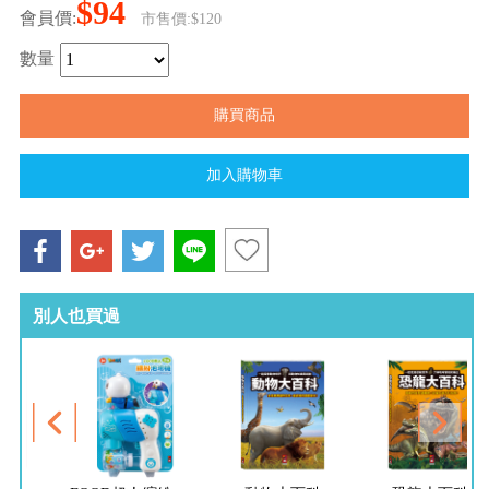
$94
會員價:
市售價:$120
數量
別人也買過