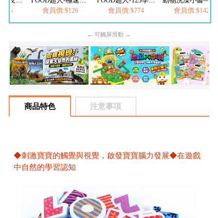
心心水餃-極速反應按按樂
FOOD超人-極速反應按按樂
FOOD超人-123學習巴士
動物洗澡小書—可愛動物洗澎澎
126
會員價:$126
會員價:$774
會員價:$142
← 可觸屏滑動 →
商品特色
注意事項
◆刺激寶寶的觸覺與視覺，啟發寶寶腦力發展◆在遊戲
中自然的學習認知