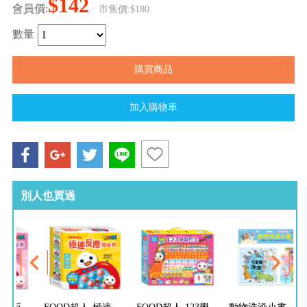
$142
會員價:
市售價:$180
數量
別人也買過