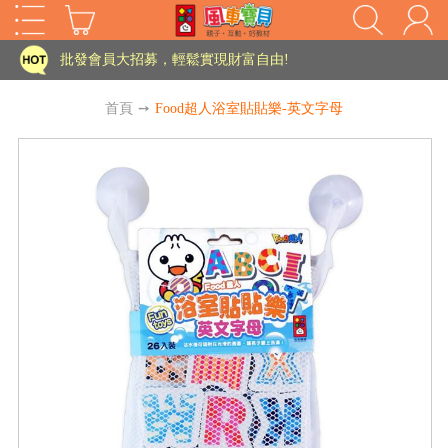
家長樂了!「風車書版集團暨FOOD超人企業總部」目前正興建中!
批發會員大招募，輕鬆實現財富自由!
如需更改或重開發票 需在訂單成立三天內通知客服 寄回發票需附上回郵郵票
首頁
➙
Food超人浴室貼貼樂-英文字母
老師您好!!幼教會員火熱招募中~
海外購物免煩惱！點我查看『海外購物流程說明』
家長樂了!「風車書版集團暨FOOD超人企業總部」目前正興建中!
批發會員大招募，輕鬆實現財富自由!
HOT
如需更改或重開發票 需在訂單成立三天內通知客服 寄回發票需附上回郵郵票
老師您好!!幼教會員火熱招募中~
海外購物免煩惱！點我查看『海外購物流程說明』