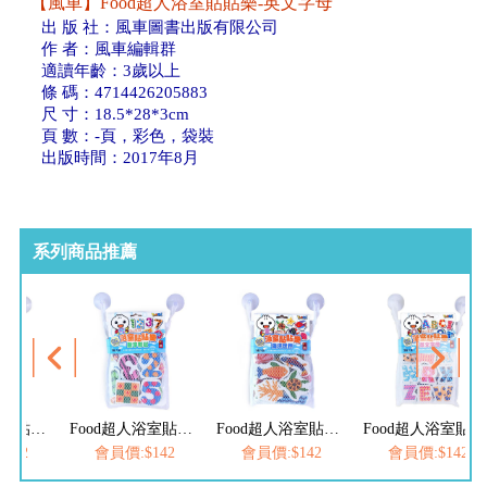
【風車】Food超人浴室貼貼樂-英文字母
出 版 社：風車圖書出版有限公司
作 者：風車編輯群
適讀年齡：3歲以上
條 碼：4714426205883
尺 寸：18.5*28*3cm
頁 數：-頁，彩色，袋裝
出版時間：2017年8月
系列商品推薦
Food超人浴室貼貼樂-英文字母
Food超人浴室貼貼樂-數字形狀
Food超人浴室貼貼樂-海洋世界
Food超人浴室貼貼樂-英文字母
142
會員價:$142
會員價:$142
會員價:$142