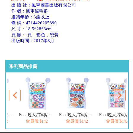
出 版 社：風車圖書出版有限公司
作 者：風車編輯群
適讀年齡：3歲以上
條 碼：4714426205890
尺 寸：18.5*28*3cm
頁 數：-頁，彩色，袋裝
出版時間：2017年8月
系列商品推薦
Food超人浴室貼貼樂-英文字母
Food超人浴室貼貼樂-數字形狀
Food超人浴室貼貼樂-海洋世界
Food超人浴室貼貼樂-英文字母
142
會員價:$142
會員價:$142
會員價:$142