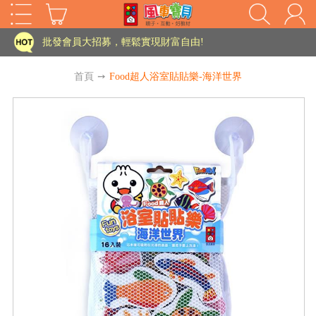
家長樂了!「風車書版集團暨FOOD超人企業總部」目前正興建中!
批發會員大招募，輕鬆實現財富自由!
如需更改或重開發票 需在訂單成立三天內通知客服 寄回發票需附上回郵郵票
首頁
➙
Food超人浴室貼貼樂-海洋世界
老師您好!!幼教會員火熱招募中~
海外購物免煩惱！點我查看『海外購物流程說明』
家長樂了!「風車書版集團暨FOOD超人企業總部」目前正興建中!
批發會員大招募，輕鬆實現財富自由!
HOT
如需更改或重開發票 需在訂單成立三天內通知客服 寄回發票需附上回郵郵票
老師您好!!幼教會員火熱招募中~
海外購物免煩惱！點我查看『海外購物流程說明』