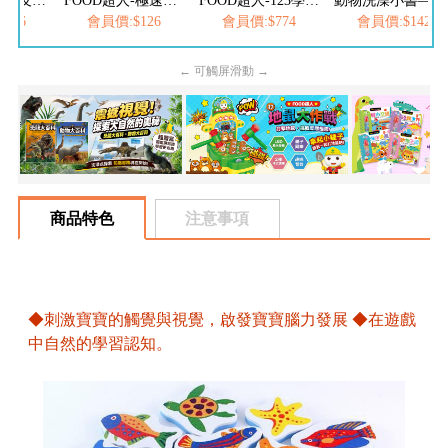
心心水餃-極速反應按按樂
FOOD超人-極速反應按按樂
FOOD超人-123學習巴士
動物洗澡小書—可愛動物洗澎澎
126
會員價:$126
會員價:$774
會員價:$142
← 可觸屏滑動 →
商品特色
注意事項
◆刺激寶寶的觸覺與視覺，啟發寶寶腦力發展 ◆在遊戲
中自然的學習認知。