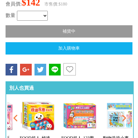
$142
會員價:
市售價:$180
數量
別人也買過