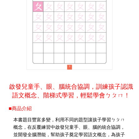
啟發兒童手、眼、腦統合協調，訓練孩子認識
語文概念、階梯式學習，輕鬆學會ㄅㄆㄇ！
■商品介紹
本書題目豐富多變，利用不同的題型讓孩子學習ㄅㄆㄇ
概念，在反覆練習中啟發兒童手、眼、腦的統合協調，
並開發全腦潛能，幫助孩子奠定學習語文概念，為孩子