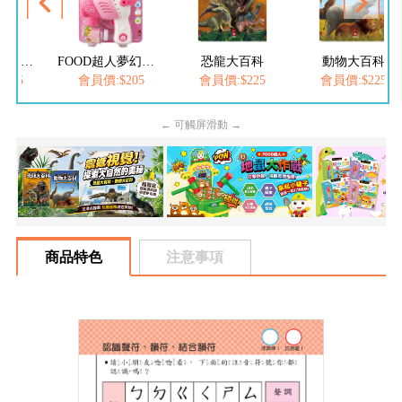
FOOD超人繽紛泡泡槍
FOOD超人夢幻泡泡槍
恐龍大百科
動物大百科
205
會員價:$205
會員價:$225
會員價:$225
← 可觸屏滑動 →
商品特色
注意事項