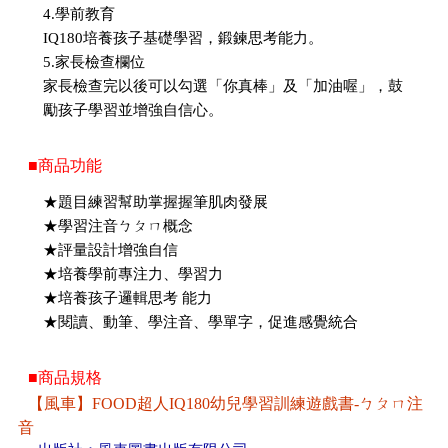
4.學前教育
IQ180培養孩子基礎學習，鍛鍊思考能力。
5.家長檢查欄位
家長檢查完以後可以勾選「你真棒」及「加油喔」，鼓
勵孩子學習並增強自信心。
■商品功能
★題目練習幫助掌握握筆肌肉發展
★學習注音ㄅㄆㄇ概念
★評量設計增強自信
★培養學前專注力、學習力
★培養孩子邏輯思考 能力
★閱讀、動筆、學注音、學單字，促進感覺統合
■商品規格
【風車】FOOD超人IQ180幼兒學習訓練遊戲書-ㄅㄆㄇ注
音