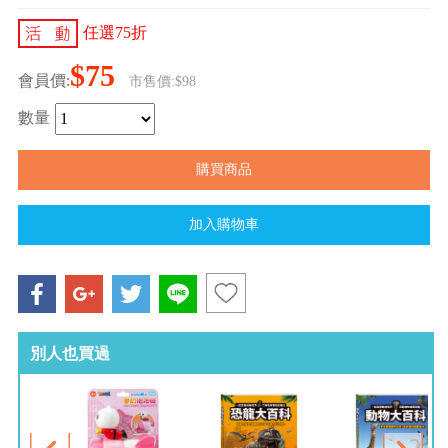
任選75折
$75
會員價:
市售價:$98
數量
別人也買過