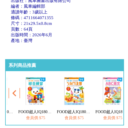
出版社：風車圖書出版有限公司
編者：風車編輯部
適讀年齡：3歲以上
條碼：4711664071355
尺寸：21x29.5x0.8cm
頁數：64頁
出版時間：2026年6月
產地：臺灣
系列商品推薦
FOOD超人IQ180幼兒數學訓練遊戲書-減法練習
FOOD超人IQ180幼兒學習訓練遊戲書-綜合練習
FOOD超人IQ180幼兒學習訓練遊戲書-ㄅㄆㄇ注音
FOOD超人IQ180幼兒學習訓練遊戲書-
$75
會員價:$75
會員價:$75
會員價:$75