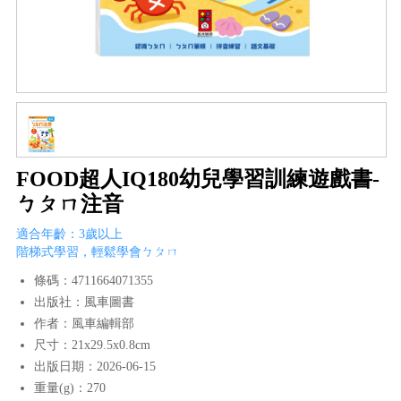
FOOD超人IQ180幼兒學習訓練遊戲書-
ㄅㄆㄇ注音
適合年齡：3歲以上
階梯式學習，輕鬆學會ㄅㄆㄇ
條碼：4711664071355
出版社：風車圖書
作者：風車編輯部
尺寸：21x29.5x0.8cm
出版日期：2026-06-15
重量(g)：270