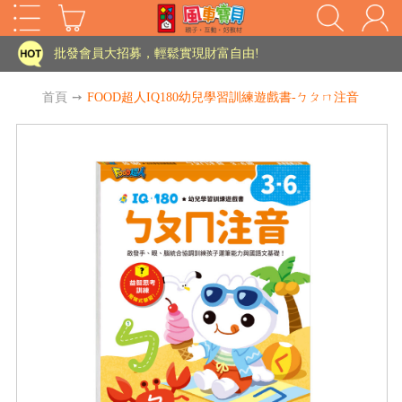
家長樂了!「風車書版集團暨FOOD超人企業總部」目前正興建中!
批發會員大招募，輕鬆實現財富自由!
如需更改或重開發票 需在訂單成立三天內通知客服 寄回發票需附上回郵郵票
首頁
➙
FOOD超人IQ180幼兒學習訓練遊戲書-ㄅㄆㄇ注音
老師您好!!幼教會員火熱招募中~
海外購物免煩惱！點我查看『海外購物流程說明』
家長樂了!「風車書版集團暨FOOD超人企業總部」目前正興建中!
批發會員大招募，輕鬆實現財富自由!
HOT
如需更改或重開發票 需在訂單成立三天內通知客服 寄回發票需附上回郵郵票
老師您好!!幼教會員火熱招募中~
海外購物免煩惱！點我查看『海外購物流程說明』