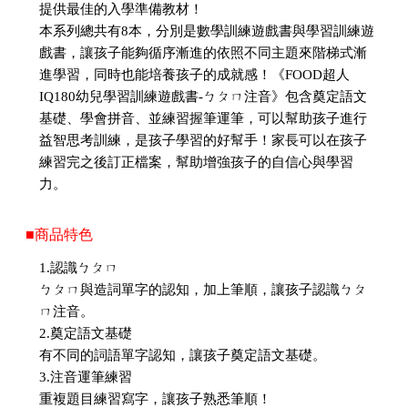
提供最佳的入學準備教材！
本系列總共有8本，分別是數學訓練遊戲書與學習訓練遊
戲書，讓孩子能夠循序漸進的依照不同主題來階梯式漸
進學習，同時也能培養孩子的成就感！《FOOD超人
IQ180幼兒學習訓練遊戲書-ㄅㄆㄇ注音》包含奠定語文
基礎、學會拼音、並練習握筆運筆，可以幫助孩子進行
益智思考訓練，是孩子學習的好幫手！家長可以在孩子
練習完之後訂正檔案，幫助增強孩子的自信心與學習
力。
■商品特色
1.認識ㄅㄆㄇ
ㄅㄆㄇ與造詞單字的認知，加上筆順，讓孩子認識ㄅㄆ
ㄇ注音。
2.奠定語文基礎
有不同的詞語單字認知，讓孩子奠定語文基礎。
3.注音運筆練習
重複題目練習寫字，讓孩子熟悉筆順！