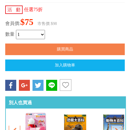
任選75折
$75
會員價:
市售價:$98
數量
別人也買過