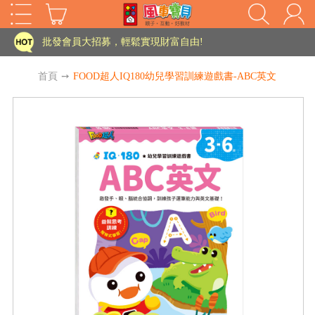
家長樂了!「風車書版集團暨FOOD超人企業總部」目前正興建中!
批發會員大招募，輕鬆實現財富自由!
如需更改或重開發票 需在訂單成立三天內通知客服 寄回發票需附上回郵郵票
首頁
➙
FOOD超人IQ180幼兒學習訓練遊戲書-ABC英文
老師您好!!幼教會員火熱招募中~
海外購物免煩惱！點我查看『海外購物流程說明』
家長樂了!「風車書版集團暨FOOD超人企業總部」目前正興建中!
批發會員大招募，輕鬆實現財富自由!
HOT
如需更改或重開發票 需在訂單成立三天內通知客服 寄回發票需附上回郵郵票
老師您好!!幼教會員火熱招募中~
海外購物免煩惱！點我查看『海外購物流程說明』