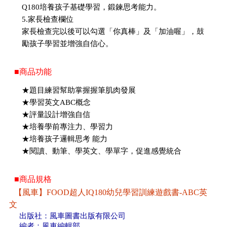
Q180培養孩子基礎學習，鍛鍊思考能力。
5.家長檢查欄位
家長檢查完以後可以勾選「你真棒」及「加油喔」，鼓
勵孩子學習並增強自信心。
■商品功能
★題目練習幫助掌握握筆肌肉發展
★學習英文ABC概念
★評量設計增強自信
★培養學前專注力、學習力
★培養孩子邏輯思考 能力
★閱讀、動筆、學英文、學單字，促進感覺統合
■商品規格
【風車】FOOD超人IQ180幼兒學習訓練遊戲書-ABC英
文
出版社：風車圖書出版有限公司
編者：風車編輯部