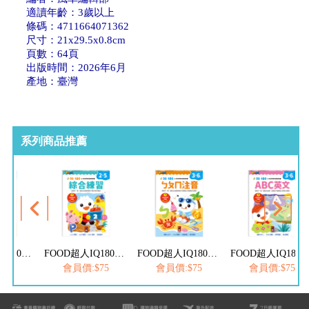
適讀年齡：3歲以上
條碼：4711664071362
尺寸：21x29.5x0.8cm
頁數：64頁
出版時間：2026年6月
產地：臺灣
系列商品推薦
FOOD超人IQ180幼兒數學訓練遊戲書-減法練習
FOOD超人IQ180幼兒學習訓練遊戲書-綜合練習
FOOD超人IQ180幼兒學習訓練遊戲書-ㄅㄆㄇ注音
FOOD超人IQ180幼兒學習訓練遊戲書-
$75
會員價:$75
會員價:$75
會員價:$75