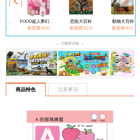
FOOD超人繽紛泡泡槍
FOOD超人夢幻泡泡槍
恐龍大百科
動物大百科
205
會員價:$205
會員價:$225
會員價:$225
← 可觸屏滑動 →
商品特色
注意事項