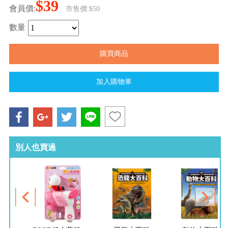
$39
會員價:
市售價:$50
數量
別人也買過