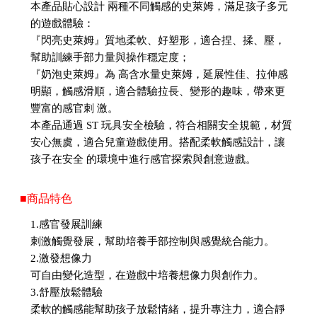
本產品貼心設計 兩種不同觸感的史萊姆，滿足孩子多元
的遊戲體驗：
『閃亮史萊姆』質地柔軟、好塑形，適合捏、揉、壓，
幫助訓練手部力量與操作穩定度；
『奶泡史萊姆』為 高含水量史萊姆，延展性佳、拉伸感
明顯，觸感滑順，適合體驗拉長、變形的趣味，帶來更
豐富的感官刺 激。
本產品通過 ST 玩具安全檢驗，符合相關安全規範，材質
安心無虞，適合兒童遊戲使用。搭配柔軟觸感設計，讓
孩子在安全 的環境中進行感官探索與創意遊戲。
■商品特色
1.感官發展訓練
刺激觸覺發展，幫助培養手部控制與感覺統合能力。
2.激發想像力
可自由變化造型，在遊戲中培養想像力與創作力。
3.舒壓放鬆體驗
柔軟的觸感能幫助孩子放鬆情緒，提升專注力，適合靜