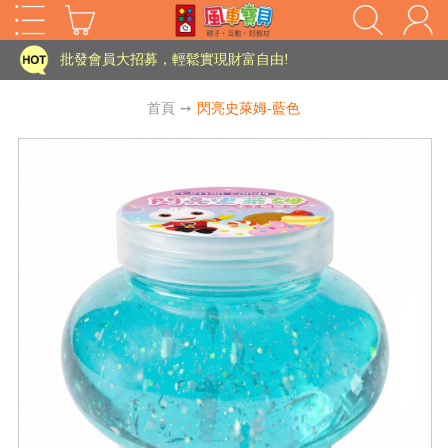
家長樂了!「風車書版集團暨FOOD超人企業總部」目前正興建中!
批發會員大招募，輕鬆實現財富自由!
如需更改或重開發票 需在訂單成立三天內通知客服 寄回發票需附上回郵郵票
首頁
➙
閃亮史萊姆-藍色
老師您好!!幼教會員火熱招募中~
海外購物免煩惱！點我查看『海外購物流程說明』
家長樂了!「風車書版集團暨FOOD超人企業總部」目前正興建中!
批發會員大招募，輕鬆實現財富自由!
HOT
如需更改或重開發票 需在訂單成立三天內通知客服 寄回發票需附上回郵郵票
老師您好!!幼教會員火熱招募中~
海外購物免煩惱！點我查看『海外購物流程說明』