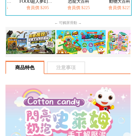
FOOD超人繽紛泡泡槍
FOOD超人夢幻泡泡槍
恐龍大百科
動物大百科
205
會員價:$205
會員價:$225
會員價:$225
← 可觸屏滑動 →
商品特色
注意事項