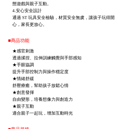
態遊戲與親子互動。
4.安心安全設計
通過 ST 玩具安全檢驗，材質安全無虞，讓孩子玩得開
心，家長更放心。
■商品功能
★感官刺激
透過揉捏、拉伸訓練觸覺與手部感知
★手眼協調
提升手部控制力與操作穩定度
★情緒舒緩
舒壓療癒，幫助孩子放鬆心情
★創意發揮
自由變形，培養想像力與創造力
★親子互動
適合親子一起玩，增加互動時光