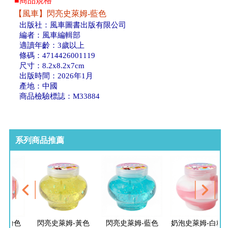
■商品規格
【風車】閃亮史萊姆-藍色
出版社：風車圖書出版有限公司
編者：風車編輯部
適讀年齡：3歲以上
條碼：4714426001119
尺寸：8.2x8.2x7cm
出版時間：2026年1月
產地：中國
商品檢驗標誌：M33884
系列商品推薦
姆-粉色
閃亮史萊姆-黃色
閃亮史萊姆-藍色
奶泡史萊姆-白粉