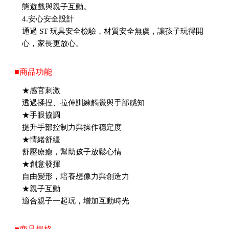
態遊戲與親子互動。
4.安心安全設計
通過 ST 玩具安全檢驗，材質安全無虞，讓孩子玩得開
心，家長更放心。
■商品功能
★感官刺激
透過揉捏、拉伸訓練觸覺與手部感知
★手眼協調
提升手部控制力與操作穩定度
★情緒舒緩
舒壓療癒，幫助孩子放鬆心情
★創意發揮
自由變形，培養想像力與創造力
★親子互動
適合親子一起玩，增加互動時光