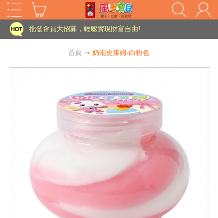
家長樂了!「風車書版集團暨FOOD超人企業總部」目前正興建中!
批發會員大招募，輕鬆實現財富自由!
如需更改或重開發票 需在訂單成立三天內通知客服 寄回發票需附上回郵郵票
首頁
➙
奶泡史萊姆-白粉色
老師您好!!幼教會員火熱招募中~
海外購物免煩惱！點我查看『海外購物流程說明』
家長樂了!「風車書版集團暨FOOD超人企業總部」目前正興建中!
批發會員大招募，輕鬆實現財富自由!
HOT
如需更改或重開發票 需在訂單成立三天內通知客服 寄回發票需附上回郵郵票
老師您好!!幼教會員火熱招募中~
海外購物免煩惱！點我查看『海外購物流程說明』