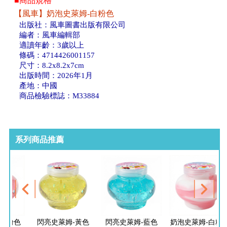
■商品規格
【風車】奶泡史萊姆-白粉色
出版社：風車圖書出版有限公司
編者：風車編輯部
適讀年齡：3歲以上
條碼：4714426001157
尺寸：8.2x8.2x7cm
出版時間：2026年1月
產地：中國
商品檢驗標誌：M33884
系列商品推薦
姆-粉色
閃亮史萊姆-黃色
閃亮史萊姆-藍色
奶泡史萊姆-白粉