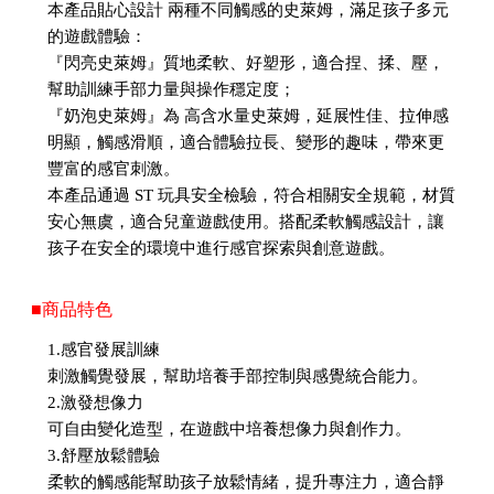
本產品貼心設計 兩種不同觸感的史萊姆，滿足孩子多元
的遊戲體驗：
『閃亮史萊姆』質地柔軟、好塑形，適合捏、揉、壓，
幫助訓練手部力量與操作穩定度；
『奶泡史萊姆』為 高含水量史萊姆，延展性佳、拉伸感
明顯，觸感滑順，適合體驗拉長、變形的趣味，帶來更
豐富的感官刺激。
本產品通過 ST 玩具安全檢驗，符合相關安全規範，材質
安心無虞，適合兒童遊戲使用。搭配柔軟觸感設計，讓
孩子在安全的環境中進行感官探索與創意遊戲。
■商品特色
1.感官發展訓練
刺激觸覺發展，幫助培養手部控制與感覺統合能力。
2.激發想像力
可自由變化造型，在遊戲中培養想像力與創作力。
3.舒壓放鬆體驗
柔軟的觸感能幫助孩子放鬆情緒，提升專注力，適合靜