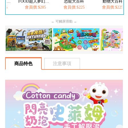
FOOD超人繽紛泡泡槍
FOOD超人夢幻泡泡槍
恐龍大百科
動物大百科
205
會員價:$205
會員價:$225
會員價:$225
← 可觸屏滑動 →
商品特色
注意事項