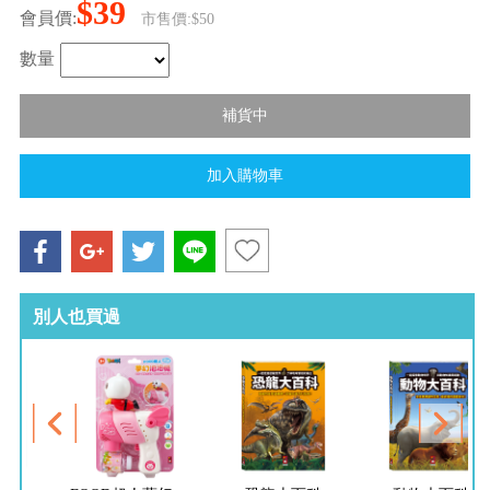
$39
會員價:
市售價:$50
數量
別人也買過