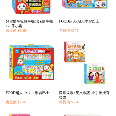
好習慣平板故事機(套):故事機
FOOD超人-ABC學習巴士
+20冊小書
會員價:$1169
會員價:$774
FOOD超人-ㄅㄆㄇ學習巴士
歡唱兒歌+英文歌謠-小手按按有
聲書
會員價:$774
會員價:$394