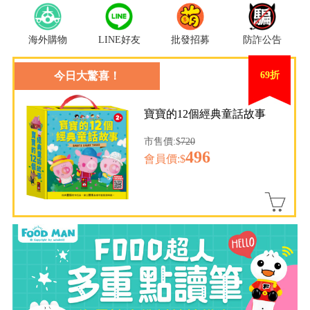
海外購物
LINE好友
批發招募
防詐公告
今日大驚喜！
69折
寶寶的12個經典童話故事
市售價:$
720
496
會員價:$