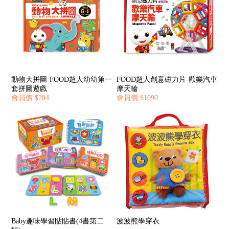
動物大拼圖-FOOD超人幼幼第一
FOOD超人創意磁力片-歡樂汽車
套拼圖遊戲
摩天輪
會員價:$284
會員價:$1090
Baby趣味學習貼貼書(4書第二
波波熊學穿衣