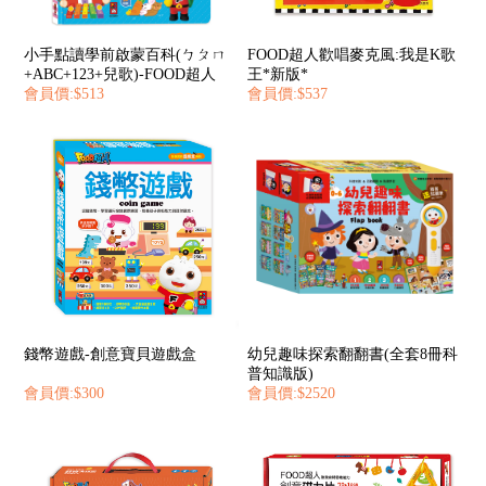
小手點讀學前啟蒙百科(ㄅㄆㄇ
FOOD超人歡唱麥克風:我是K歌
+ABC+123+兒歌)-FOOD超人
王*新版*
會員價:$513
會員價:$537
錢幣遊戲-創意寶貝遊戲盒
幼兒趣味探索翻翻書(全套8冊科
普知識版)
會員價:$300
會員價:$2520