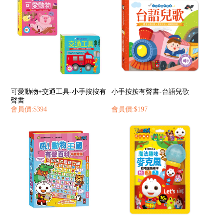
可愛動物+交通工具-小手按按有
小手按按有聲書-台語兒歌
聲書
會員價:$394
會員價:$197