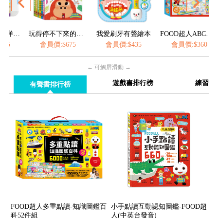
動力沙-海洋&城堡
玩得停不下來的抽拉書(全套6冊)
我愛刷牙有聲繪本
FOOD超人ABC水畫毯
會員價:$675
會員價:$435
會員價:$360
← 可觸屏滑動 →
遊戲書排行榜
練習本
有聲書排行榜
FOOD超人多重點讀-知識圖鑑百
小手點讀互動認知圖鑑-FOOD超
科52件組
人(中英台發音)