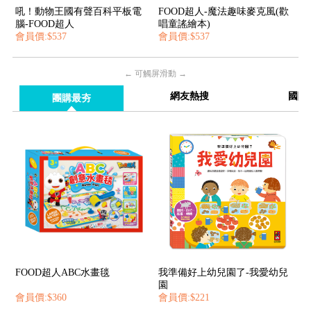
吼！動物王國有聲百科平板電
FOOD超人-魔法趣味麥克風(歡
腦-FOOD超人
唱童謠繪本)
會員價:$537
會員價:$537
← 可觸屏滑動 →
網友熱搜
國際
團購最夯
FOOD超人ABC水畫毯
我準備好上幼兒園了-我愛幼兒
園
會員價:$360
會員價:$221