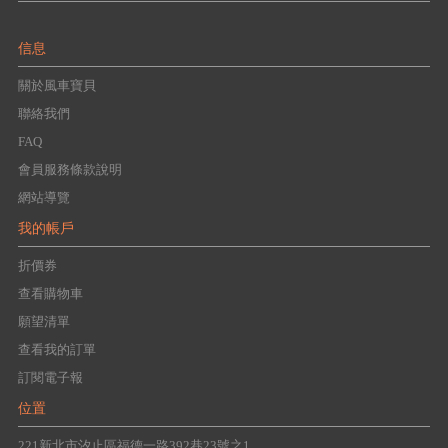
信息
關於風車寶貝
聯絡我們
FAQ
會員服務條款說明
網站導覽
我的帳戶
折價券
查看購物車
願望清單
查看我的訂單
訂閱電子報
位置
221新北市汐止區福德一路392巷23號之1