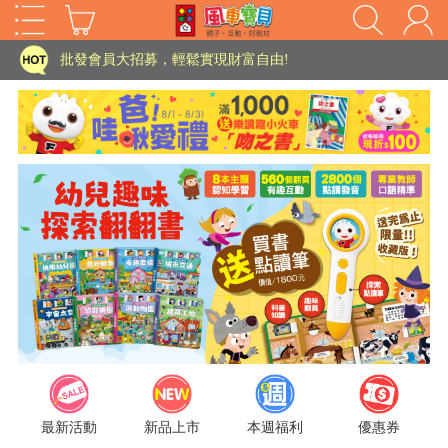
家長樂了!「風車書版集團暨FOOD超人企業總部」目前正興建中!
批發會員大招募，輕鬆實現財富自由!
如需更改或重開發票 需在訂單成立三天內通知客服 寄回發票需附上回郵郵票
老師您好!!幼教會員火熱招募中~
海外購物免煩惱！點我查看『海外購物流程說明』
家長樂了!「風車書版集團暨FOOD超人企業總部」目前正興建中!
批發會員大招募，輕鬆實現財富自由!
HOT
如需更改或重開發票 需在訂單成立三天內通知客服 寄回發票需附上回郵郵票
老師您好!!幼教會員火熱招募中~
海外購物免煩惱！點我查看『海外購物流程說明』
最新活動
新品上市
本週福利
優惠券