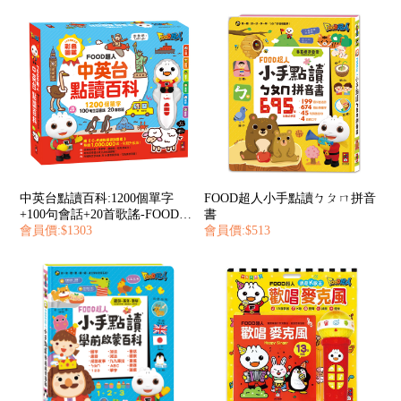
中英台點讀百科:1200個單字
FOOD超人小手點讀ㄅㄆㄇ拼音
+100句會話+20首歌謠-FOOD超
書
人
會員價:$1303
會員價:$513