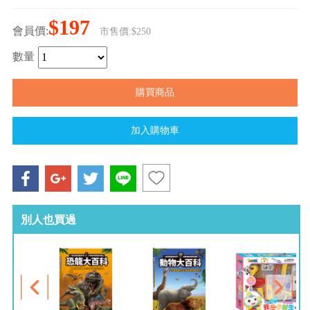
$197
會員價:
市售價:$250
數量
別人也買過