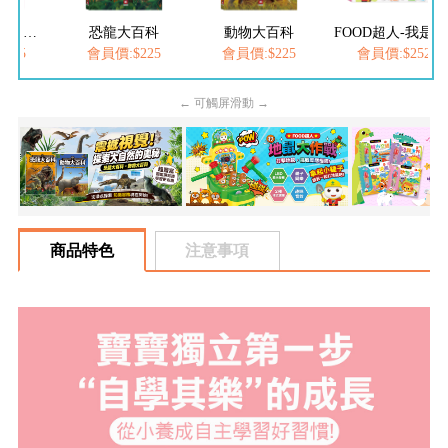
恐龍大百科
動物大百科
FOOD超人-我是小醫生
員價:$225
會員價:$225
會員價:$252
會員價:$2
← 可觸屏滑動 →
商品特色
注意事項