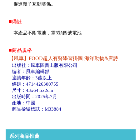
促進親子互動關係。
■備註
本產品不附電池，需3顆四號電池
■商品規格
【風車】FOOD超人有聲學習掛圖-海洋動物&唐詩
出版社：風車圖書出版有限公司
編者：風車編輯部
適讀年齡：3歲以上
條碼：4714426300755
尺寸：43x64.5x2cm
出版時間：2025年7月
產地：中國
商品檢驗標誌：M33884
系列商品推薦