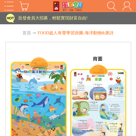
批發會員大招募，輕鬆實現財富自由!
如需更改或重開發票 需在訂單成立三天內通知客服 寄回發票需附上回郵郵票
首頁
➙
FOOD超人有聲學習掛圖-海洋動物&唐詩
老師您好!!幼教會員火熱招募中~
海外購物免煩惱！點我查看『海外購物流程說明』
家長樂了!「風車書版集團暨FOOD超人企業總部」目前正興建中!
批發會員大招募，輕鬆實現財富自由!
HOT
如需更改或重開發票 需在訂單成立三天內通知客服 寄回發票需附上回郵郵票
老師您好!!幼教會員火熱招募中~
海外購物免煩惱！點我查看『海外購物流程說明』